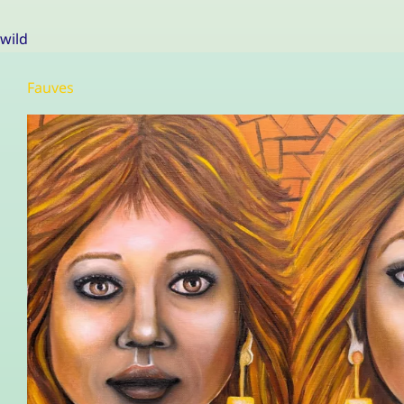
wild
Fauves