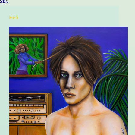
80s
Hi-fi